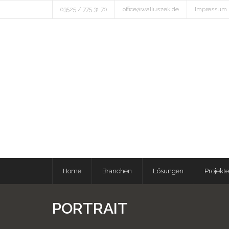
03525 / 775 31 70
office@walluszek.de
Impressum
Home
Branchen
Lösungen
Projekte
PORTRAIT