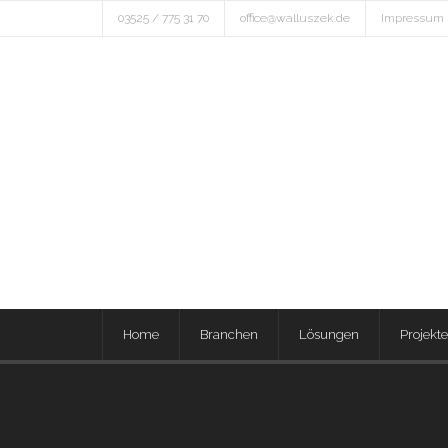
03525 / 775 31 70
office@walluszek.de
Impressum
Home
Branchen
Lösungen
Projekte